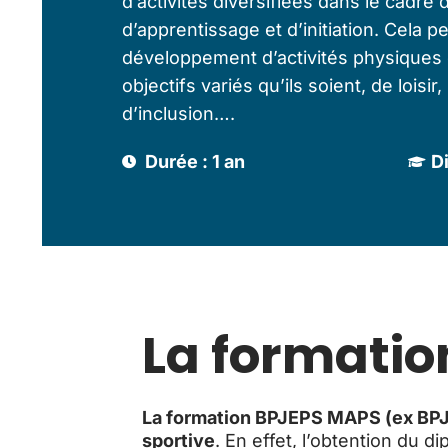
d’activités diversifiées dans le cadre 
d’apprentissage et d’initiation. Cela p
développement d’activités physiques 
objectifs variés qu’ils soient, de loisir
d’inclusion….
Durée : 1 an
D
La formatio
La formation BPJEPS MAPS (ex BP
sportive
. En effet, l’obtention du 